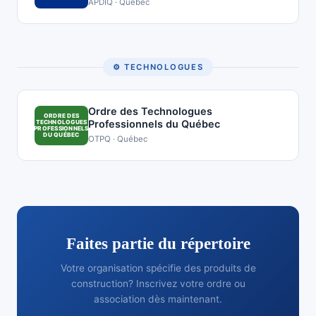
APDIQ · Québec
⚙️ TECHNOLOGUES
Ordre des Technologues
ORDRE DES
Professionnels du Québec
TECHNOLOGUES
PROFESSIONNELS
DU QUÉBEC
OTPQ · Québec
Faites partie du répertoire
Votre organisation spécifie des produits de
construction? Inscrivez votre ordre ou
association dès maintenant.